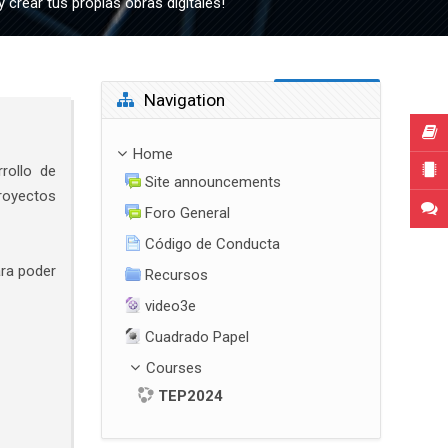
crear tus propias obras digitales!
Skip Navigation
Navigation
Home
rollo de
Site announcements
royectos
Foro General
Código de Conducta
ra poder
Recursos
video3e
Cuadrado Papel
Courses
TEP2024